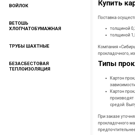
Купить ка
Капролон (полиамид)
ВОЙЛОК
Поставка осуществ
ВЕТОШЬ
толщиной 0,3
ХЛОПЧАТОБУМАЖНАЯ
толщиной 1,5
ТРУБЫ ШАХТНЫЕ
Компания «Сибирь
прокладочного, и
Типы прок
БЕЗАСБЕСТОВАЯ
ТЕПЛОИЗОЛЯЦИЯ
Картон прок
зависимости
Картон теплоизоляционный
Картон прок
"AVANTEX"
производят 
Теплоизоляционный картон марки
средой. Выпу
КТМ
При заказе уточня
Стеклоткань
прокладочного ма
Безасбестовые набивки
предпочтительнее