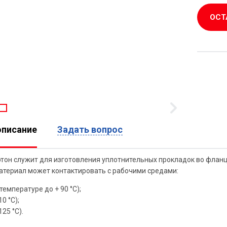
ОСТ
описание
Задать вопрос
тон служит для изготовления уплотнительных прокладок во флан
атериал может контактировать с рабочими средами:
температуре до + 90 °С);
0 °С);
125 °С).