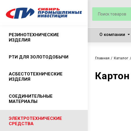
О компании
РЕЗИНОТЕХНИЧЕСКИЕ
ИЗДЕЛИЯ
Резиновые рукава
РТИ ДЛЯ ЗОЛОТОДОБЫЧИ
Главная
Каталог
Резиновые ремни приводные
Картон
АСБЕСТОТЕХНИЧЕСКИЕ
Технические пластины
ИЗДЕЛИЯ
(техпластины)
Лента конвейерная ГОСТ 20-2018
Асбест хризотиловый
СОЕДИНИТЕЛЬНЫЕ
МАТЕРИАЛЫ
Резиновые ковры
Листовой паронит
Резиновая проступь
Набивки сальниковые
Камлоки
ЭЛЕКТРОТЕХНИЧЕСКИЕ
Резиновый клей
СРЕДСТВА
Картон асбестовый
Хомуты