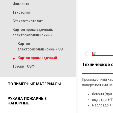
Резиновые кольца
Шнуры асбестовые
Изолента
Ремонтное соединение «ЁЛОЧКА»
Манжеты
Асбестовая ткань
Текстолит
Шнуры резиновые
Лента асбестовая
Стеклотекстолит
Бурукрытия
Листы асбостальные
Картон прокладочный,
Сырая резиновая смесь
электроизоляционный
Прокладочный асбестовый картон
КАП
Уплотнитель для окон
Картон
электроизоляционный ЭВ
Картон прокладочный
Техническое 
Трубки ТСЭФ
Прокладочный кар
ПОЛИМЕРНЫЕ МАТЕРИАЛЫ
поверхностями. М
бензин (при 
Фторопласт
РУКАВА ПОЖАРНЫЕ
вода (до + 11
НАПОРНЫЕ
масло (до + 
ФУМ лента