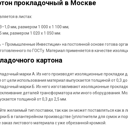
ртон прокладочный в Москве
ляется в листах:
–1,0 мм, размером 1 000 х 1 100 мм;
 мм, размером 1 020 x 1 050 мм.
 – Промышленные Инвестиции» на постоянной основе готова орган
зготовленного по ГОСТу. Материал применяется в качестве изоляц
ладочного картона
ладочный марки А. Из него производят изоляционные прокладки д
 от цели использования материал выпускается толщиной от 0,3 до 
ладочный марки Б. Из него изготавливают изоляционные проклад
склеивание деталей трансформатора или иного оборудования. Мо
скается толщиной от 0,3 до 2,5 мм.
йте желаемый тип поставки, так как он может поставляться как в л
рки Б в галантерейном производстве (уплотнители для сумок и по
 заказ листового материала с уже обрезанной кромкой.