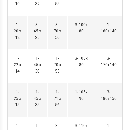
10
32
55
1-
3-
3-
3-100х
1-
20 х
45 х
70 х
80
160х140
12
25
50
1-
1-
1-
3-105х
3-
22 х
45 х
70 х
80
170х140
14
30
55
1-
1-
1-
1-105х
3-
25 х
45 х
71 х
90
180х150
15
35
56
1-
1-
3-
3-110х
1-