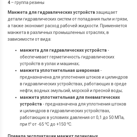
4
– группа резины
Манжета для гидравлических устройств
защищает
детали гидравлических систем от попадания пыли и грязи,
а также экономит расход рабочей жидкости. Применяется
манжета в различных промышленных отраслях, в
зависимости от вида:
манжета для гидравлических устройств
-
обеспечивает герметичность гидравлических
устройств в узлах и машинах;
манжета уплотнительная шевронная
-
предназначена для уплотнения штоков и цилиндров
в гидравлических устройствах, работающих в среде
нефти, водных эмульсий, морской и пресной воды;
манжета уплотнительная для пневматических
устройств
- предназначена для уплотнения штоков
и цилиндров в гидравлических устройствах,
работающих в условиях давления от 0,1 до 50 МПа,
o
o
o
при t
от -65
C до +150
C.
Правила эксплуатации манжет резиновых